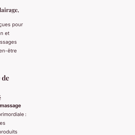
lairage,
nçues pour
n et
assages
ien-être
 de
é
n massage
rimordiale :
nes
produits