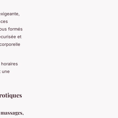
exigeante,
nces
tous formés
écurisée et
corporelle
s horaires
t une
érotiques
e massages,