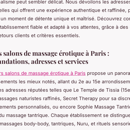
alisme peut sembler délicat. Nous dévoilons les adresses
elles qui offrent une expérience authentique et raffinée,
s un moment de détente unique et maîtrisé. Découvrez c
établissement fiable et adapté à vos attentes, grâce à des
tours clients et critères essentiels.
 salons de massage érotique à Paris :
dations, adresses et services
rs salons de massage érotique à Paris
propose un panoram
sements les mieux notés, allant du 2e au 15e arrondissem
es adresses réputées telles que Le Temple de Tissia (15e
ssages naturistes raffinés, Secret Therapy pour sa discr
ments personnalisés, ou encore Sophie Massage Tantri
 du massage tantrique. Chaque établissement se distingu
massages body-body, tantriques, Nuru, et rituels sensori