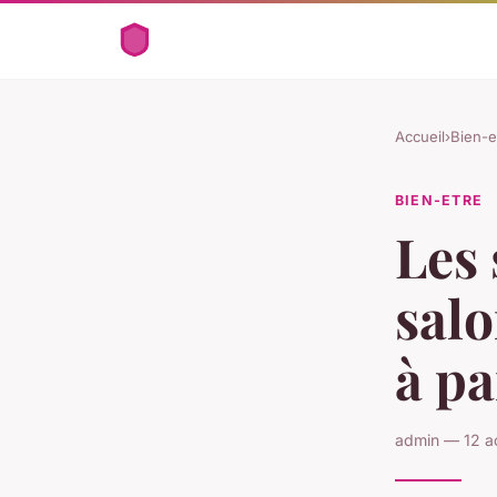
Accueil
›
Bien-e
BIEN-ETRE
Les 
salo
à pa
admin — 12 a