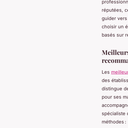
professionn
réputées, c
guider ver
choisir un 
basés sur re
Meilleurs
recomman
Les
meilleu
des établis
distingue d
pour ses ma
accompagne
spécialiste
méthodes : 