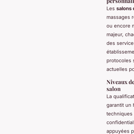
personnali
Les
salons 
massages re
ou encore m
majeur, cha
des service
établissem
protocoles 
actuelles p
Niveaux de
salon
La qualific
garantit un
techniques 
confidential
appuyées pa