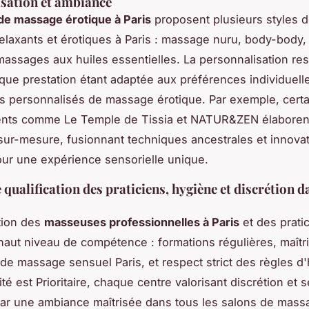
sation et ambiance
de massage érotique à Paris
proposent plusieurs styles 
laxants et érotiques à Paris : massage nuru, body-body, 
assages aux huiles essentielles. La personnalisation res
que prestation étant adaptée aux préférences individuell
s personnalisés de massage érotique. Par exemple, certa
ents comme Le Temple de Tissia et NATUR&ZEN élaboren
sur-mesure, fusionnant techniques ancestrales et innova
our une expérience sensorielle unique.
 qualification des praticiens, hygiène et discrétion 
ation des
masseuses professionnelles à Paris
et des prati
 haut niveau de compétence : formations régulières, maîtr
de massage sensuel Paris, et respect strict des règles d
ité est Prioritaire, chaque centre valorisant discrétion et s
r une ambiance maîtrisée dans tous les salons de massa