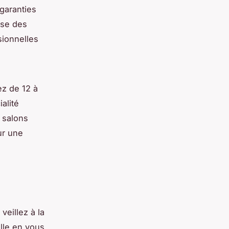
garanties
use des
sionnelles
ez de 12 à
alité
s salons
ur une
veillez à la
elle en vous