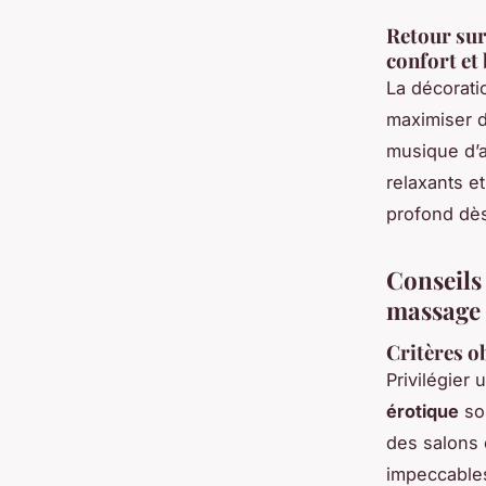
Retour sur
confort et 
La décorati
maximiser d
musique d’a
relaxants et
profond dès 
Conseils 
massage 
Critères ob
Privilégier
érotique
sol
des salons 
impeccables,