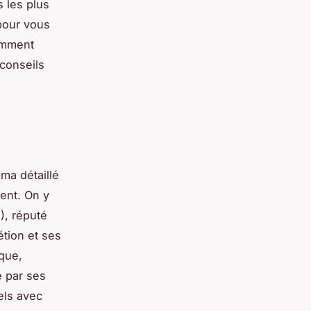
 les plus
 pour vous
omment
 conseils
a détaillé
ent. On y
), réputé
étion et ses
que,
e par ses
els avec