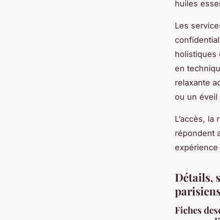
huiles essen
Les service
confidentia
holistiques
en techniqu
relaxante a
ou un éveil
L’accès, la 
répondent a
expérience 
Détails, 
parisien
Fiches des