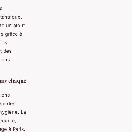
de
tantrique,
te un atout
es grâce à
ins
t des
tions
dans chaque
ciens
ise des
'hygiène. La
écurité,
ge à Paris.