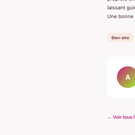
laissant gu
Une bonne c
Bien-etre
A
← Voir tous l