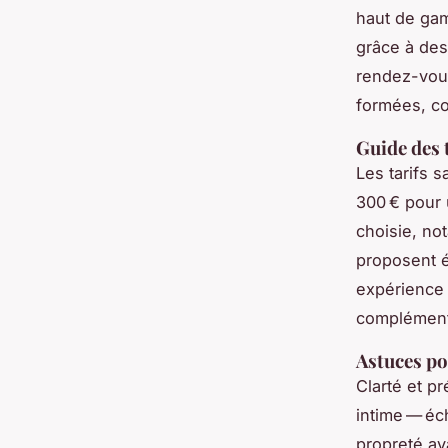
haut de ga
grâce à des
rendez-vous
formées, co
Guide des t
Les tarifs 
300 € pour u
choisie, no
proposent é
expérience 
complémenta
Astuces po
Clarté et p
intime — éc
propreté av